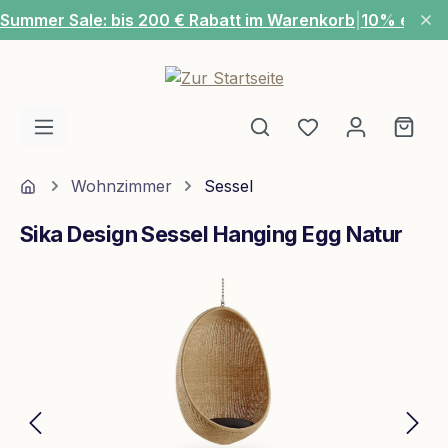
Summer Sale: bis 200 € Rabatt im Warenkorb
|
10% extra
Zum Hauptinhalt springen
Du hast 0 Produ
Ware
Home
Wohnzimmer
Sessel
Sika Design Sessel Hanging Egg Natur
Bildergalerie überspringen