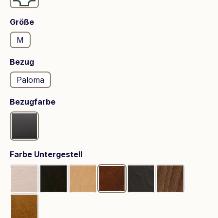
auswählen
Größe
M
auswählen
Bezug
Paloma
auswählen
Bezugfarbe
Rock
auswählen
Farbe Untergestell
Whitewash
Wenge
Eiche
Braun
Grau
Walnuss
Teak