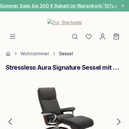
Summer Sale: bis 200 € Rabatt im Warenkorb
|
10% extra
Zum Hauptinhalt springen
Du hast 0 Produ
Ware
Home
Wohnzimmer
Sessel
Stressless Aura Signature Sessel mit Hocker M Leder Paloma Rock Braun Chrom
Bildergalerie überspringen