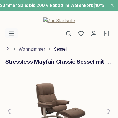
Summer Sale: bis 200 € Rabatt im Warenkorb
|
10% extra
Zum Hauptinhalt springen
Du hast 0 Produ
Ware
Home
Wohnzimmer
Sessel
Stressless Mayfair Classic Sessel mit Hocker L Leder Batick Mole Whitewash
Bildergalerie überspringen