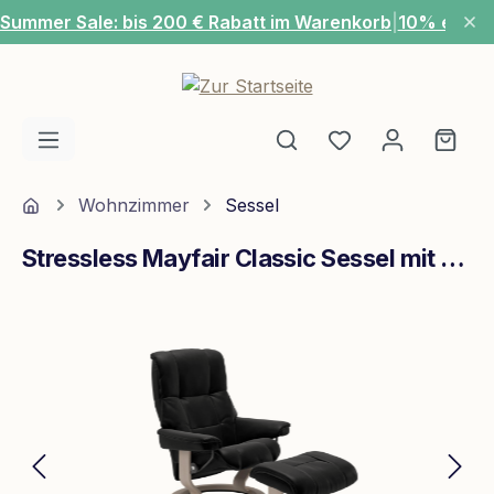
Summer Sale: bis 200 € Rabatt im Warenkorb
|
10% extra
Zum Hauptinhalt springen
Du hast 0 Produ
Ware
Home
Wohnzimmer
Sessel
Stressless Mayfair Classic Sessel mit Hocker M Leder Batick Black Whitewash
Bildergalerie überspringen