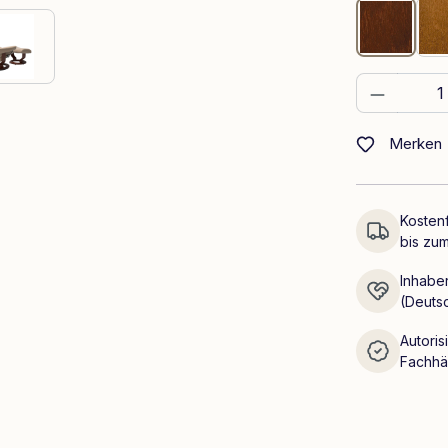
Braun
Produkt
Merken
Kostenf
bis zum
Inhaber
(Deuts
Autoris
Fachhä