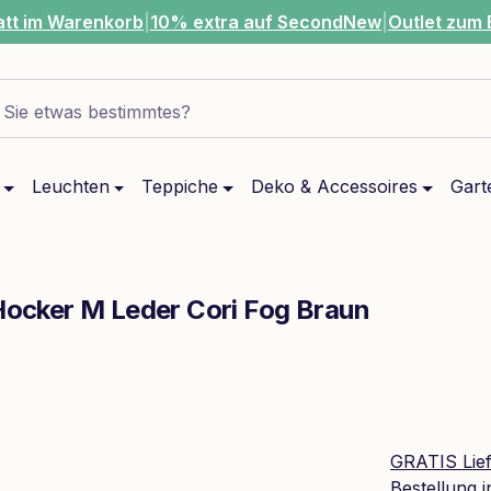
att im Warenkorb
|
10% extra auf SecondNew
|
Outlet zum 
Sie etwas bestimmtes?
Leuchten
Teppiche
Deko & Accessoires
Gart
 Hocker M Leder Cori Fog Braun
GRATIS Lie
Bestellung 