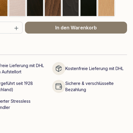
Teak
Whitewash
Wenge
Walnuss
Grau
Schwarz
Eiche
 Anzahl: Gib den gewünschten Wert ein 
In den Warenkorb
reie Lieferung mit DHL
Kostenfreie Lieferung mit DHL
 Aufstellort
geführt seit 1928
Sichere & verschlüsselte
chland)
Bezahlung
ierter Stressless
ndler