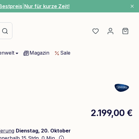
Bestpreis
|
Nur für kurze Zeit!
Du hast 0 Produ
Ware
enwelt
Magazin
Sale
2.199,00 €
ferung
Dienstag, 20. Oktober
innerhalb
15 Stdn. 0 Min.