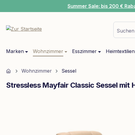
Summer Sale: bis 200 € Rab
m Hauptinhalt springen
Zur Suche springen
Zur Hauptnavigation springen
Suchen 
Marken
Wohnzimmer
Esszimmer
Heimtextilien
Home
Wohnzimmer
Sessel
Stressless Mayfair Classic Sessel mit
Bildergalerie überspringen