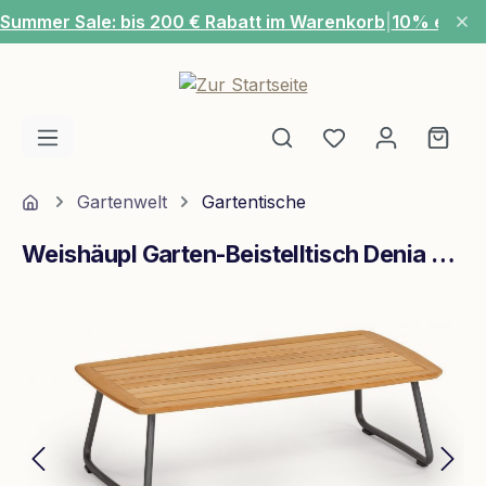
Summer Sale: bis 200 € Rabatt im Warenkorb
|
10% extra
Zum Hauptinhalt springen
Du hast 0 Produ
Ware
Home
Gartenwelt
Gartentische
Weishäupl Garten-Beistelltisch Denia 115x55 cm Teak massiv
Bildergalerie überspringen