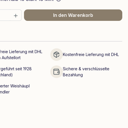
 Anzahl: Gib den gewünschten Wert ein 
In den Warenkorb
reie Lieferung mit DHL
Kostenfreie Lieferung mit DHL
 Aufstellort
geführt seit 1928
Sichere & verschlüsselte
chland)
Bezahlung
ierter Weishäupl
ndler