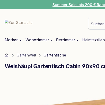
Summer Sale: bis 200 € Rab
m Hauptinhalt springen
Zur Suche springen
Zur Hauptnavigation springen
Suchen 
Marken
Wohnzimmer
Esszimmer
Heimtextilien
Home
Gartenwelt
Gartentische
Weishäupl Gartentisch Cabin 90x90 c
Bildergalerie überspringen