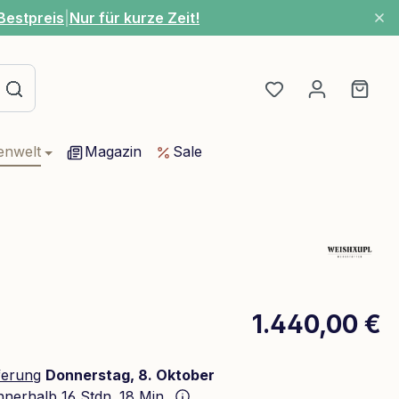
Bestpreis
|
Nur für kurze Zeit!
Du hast 0 Produ
Ware
enwelt
Magazin
Sale
1.440,00 €
ferung
Donnerstag, 8. Oktober
innerhalb
16 Stdn. 18 Min.