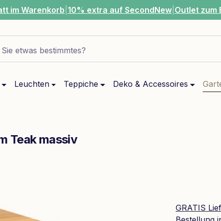
att im Warenkorb
|
10% extra auf SecondNew
|
Outlet zum 
Sie etwas bestimmtes?
Leuchten
Teppiche
Deko & Accessoires
Gart
m Teak massiv
GRATIS Lie
Bestellung 