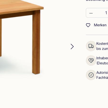
Produkt
Merken
Kostenf
bis zum
Inhaber
(Deuts
Autoris
Fachhä