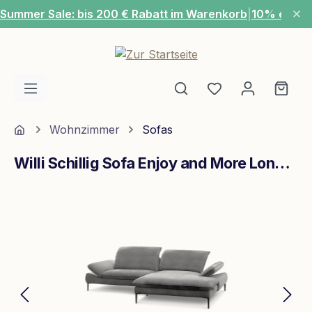
Summer Sale: bis 200 € Rabatt im Warenkorb
|
10% extra
Zum Hauptinhalt springen
Du hast 0 Produ
Ware
Home
Wohnzimmer
Sofas
Willi Schillig Sofa Enjoy and More Longchair Rechts Grau
Bildergalerie überspringen