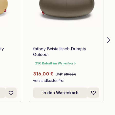
ty
fatboy Beistelltisch Dumpty
Outdoor
25€ Rabatt im Warenkorb
25€ Rabatt im Warenkorb
Regulärer Preis:
Verkaufspreis:
316,00 €
UVP:
319,00 €
versandkostenfrei
In den Warenkorb