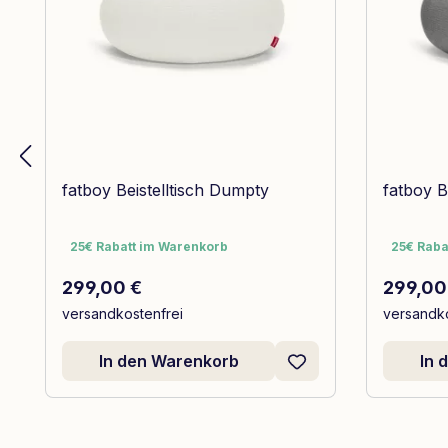
fatboy Beistelltisch Dumpty
fatboy B
25€ Rabatt im Warenkorb
25€ Raba
25€ Rabatt im Warenkorb
25€ Raba
Regulärer Preis:
Reguläre
299,00 €
299,00
versandkostenfrei
versandko
In den Warenkorb
In 