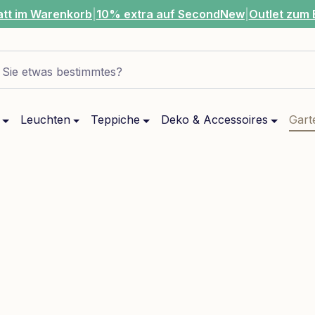
att im Warenkorb
|
10% extra auf SecondNew
|
Outlet zum 
Sie etwas bestimmtes?
Leuchten
Teppiche
Deko & Accessoires
Gart