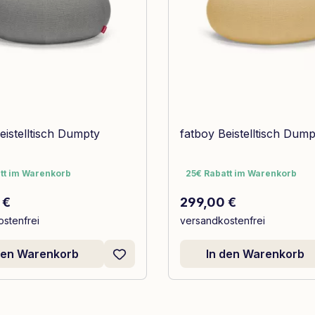
eistelltisch Dumpty
fatboy Beistelltisch Dump
tt im Warenkorb
25€ Rabatt im Warenkorb
tt im Warenkorb
25€ Rabatt im Warenkorb
r Preis:
Regulärer Preis:
 €
299,00 €
stenfrei
versandkostenfrei
den Warenkorb
In den Warenkorb