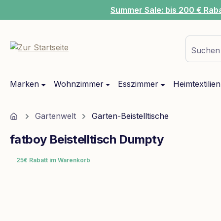
Summer Sale: bis 200 € Rab
m Hauptinhalt springen
Zur Suche springen
Zur Hauptnavigation springen
Suchen 
Marken
Wohnzimmer
Esszimmer
Heimtextilien
Home
Gartenwelt
Garten-Beistelltische
fatboy Beistelltisch Dumpty
25€ Rabatt im Warenkorb
Bildergalerie überspringen