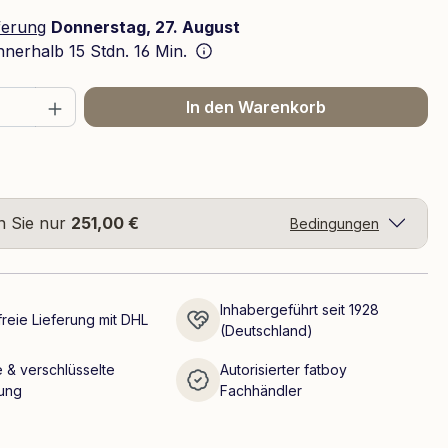
ferung
Donnerstag, 27. August
innerhalb
15 Stdn. 16 Min.
 Anzahl: Gib den gewünschten Wert ein 
In den Warenkorb
n Sie nur
251,00 €
Bedingungen
Inhabergeführt seit 1928
reie Lieferung mit DHL
(Deutschland)
 & verschlüsselte
Autorisierter fatboy
ung
Fachhändler