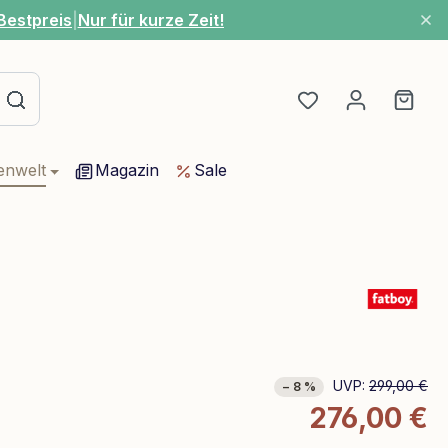
Bestpreis
|
Nur für kurze Zeit!
Du hast 0 Produ
Ware
enwelt
Magazin
Sale
UVP:
299,00 €
− 8 %
276,00 €