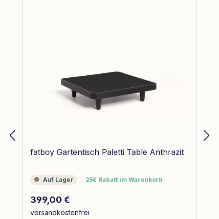
fatboy Gartentisch Paletti Table Anthrazit
Auf Lager
25€ Rabatt im Warenkorb
Auf Lager
25€ Rabatt im Warenkorb
Regulärer Preis:
399,00 €
versandkostenfrei