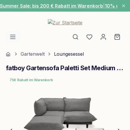
Summer Sale: bis 200 € Rabatt im Warenkorb
|
10% extra
Zum Hauptinhalt springen
Du hast 0 Produ
Ware
Home
Gartenwelt
Loungesessel
fatboy Gartensofa Paletti Set Medium Incl. L.Grey Table Rock Grey
75€ Rabatt im Warenkorb
Bildergalerie überspringen