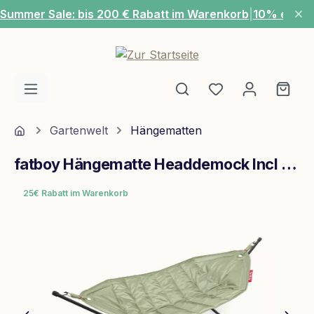
Summer Sale: bis 200 € Rabatt im Warenkorb
|
10% extra
Zum Hauptinhalt springen
Du hast 0 Produ
Ware
Home
Gartenwelt
Hängematten
fatboy Hängematte Headdemock Incl Rack Black
25€ Rabatt im Warenkorb
Bildergalerie überspringen