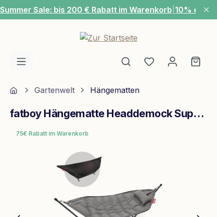
Summer Sale: bis 200 € Rabatt im Warenkorb
|
10% extra
Zum Hauptinhalt springen
Du hast 0 Produ
Ware
Home
Gartenwelt
Hängematten
fatboy Hängematte Headdemock Superb Deluxe Rock Grey
75€ Rabatt im Warenkorb
Bildergalerie überspringen