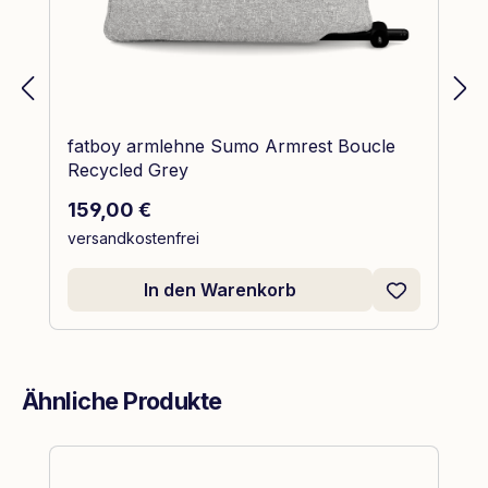
fatboy armlehne Sumo Armrest Boucle
Recycled Grey
Regulärer Preis:
159,00 €
versandkostenfrei
In den Warenkorb
Ähnliche Produkte
Produktgalerie überspringen