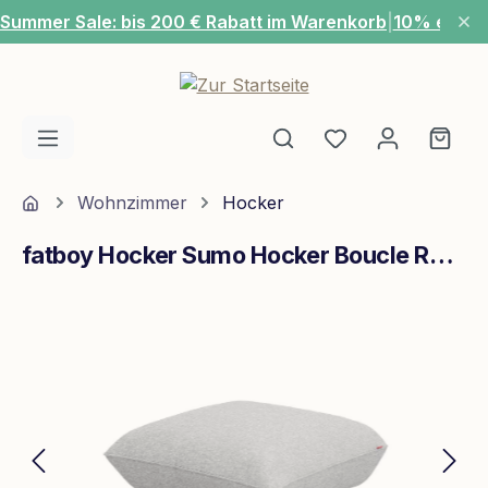
Summer Sale: bis 200 € Rabatt im Warenkorb
|
10% extra
Zum Hauptinhalt springen
Du hast 0 Produ
Ware
Home
Wohnzimmer
Hocker
fatboy Hocker Sumo Hocker Boucle Recycled Grey
Bildergalerie überspringen