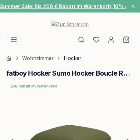
Summer Sale: bis 200 € Rabatt im Warenkorb
|
10% extra
Zum Hauptinhalt springen
Du hast 0 Produ
Ware
Home
Wohnzimmer
Hocker
fatboy Hocker Sumo Hocker Boucle Recycled Leaf Green
25€ Rabatt im Warenkorb
Bildergalerie überspringen