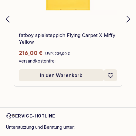
fatboy spieleteppich Flying Carpet X Miffy
Yellow
Regulärer Preis:
Verkaufspreis:
216,00 €
UVP:
239,00 €
versandkostenfrei
In den Warenkorb
SERVICE-HOTLINE
Unterstützung und Beratung unter: