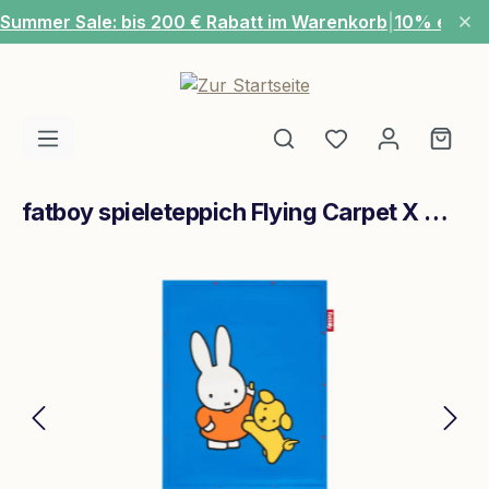
Summer Sale: bis 200 € Rabatt im Warenkorb
|
10% extra
Zum Hauptinhalt springen
Du hast 0 Produ
Ware
fatboy spieleteppich Flying Carpet X Miffy Blue
Bildergalerie überspringen