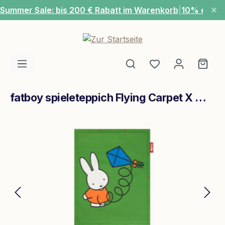
Summer Sale: bis 200 € Rabatt im Warenkorb
|
10% extra
Zum Hauptinhalt springen
Du hast 0 Produ
Ware
fatboy spieleteppich Flying Carpet X Miffy Green
Bildergalerie überspringen