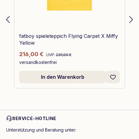
fatboy spieleteppich Flying Carpet X Miffy
Yellow
Regulärer Preis:
Verkaufspreis:
216,00 €
UVP:
239,00 €
versandkostenfrei
In den Warenkorb
SERVICE-HOTLINE
Unterstützung und Beratung unter: