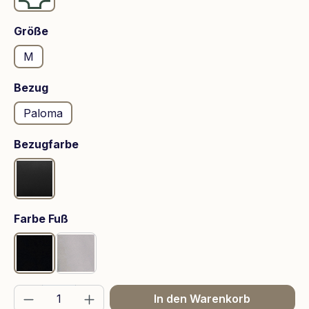
auswählen
Größe
M
auswählen
Bezug
Paloma
auswählen
Bezugfarbe
Black
auswählen
Farbe Fuß
Mattschwarz
Chrom
Produkt Anzahl: Gib den gewünschten We
In den Warenkorb