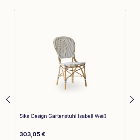
Produktgalerie überspringen
Sika Design Gartenstuhl Isabell Weiß
Regulärer Preis:
303,05 €