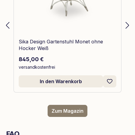
Sika Design Gartenstuhl Monet ohne
Hocker Weiß
Regulärer Preis:
845,00 €
versandkostenfrei
In den Warenkorb
Zum Magazin
FAQ