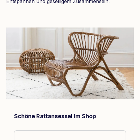
Entspannen und geselligem Zusammensein.
Produktgalerie überspringen
Schöne Rattansessel im Shop