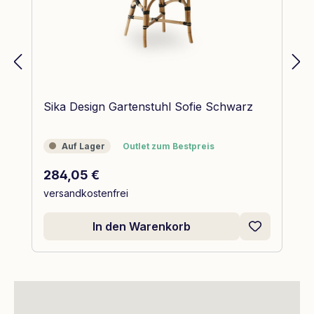
Sika Design Gartenstuhl Sofie Schwarz
Auf Lager
Outlet zum Bestpreis
Auf Lager
Outlet zum Bestpreis
Regulärer Preis:
284,05 €
versandkostenfrei
In den Warenkorb