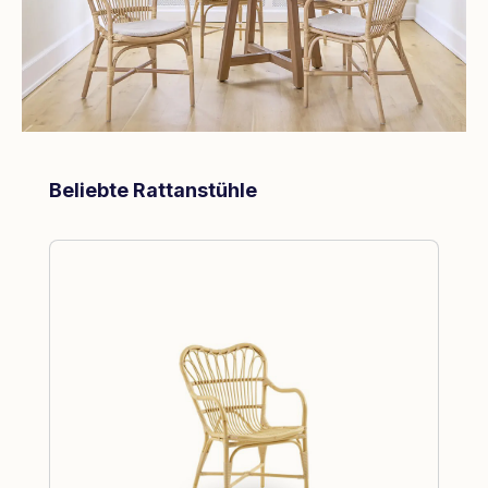
Produktgalerie überspringen
Beliebte Rattanstühle