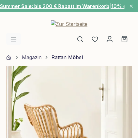
Summer Sale: bis 200 € Rabatt im Warenkorb
|
10% extra
Zum Hauptinhalt springen
Du hast 0 Produ
Ware
Home
Magazin
Rattan Möbel