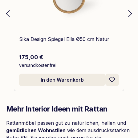
Sika Design Spiegel Ella Ø50 cm Natur
Regulärer Preis:
175,00 €
versandkostenfrei
In den Warenkorb
Mehr Interior Ideen mit Rattan
Rattanmöbel passen gut zu natürlichen, hellen und
gemütlichen Wohnstilen
wie dem ausdrucksstarken
Boho Stil. Sie werden auch gerne für die