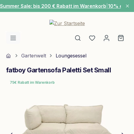
Summer Sale: bis 200 € Rabatt im Warenkorb
|
10% extra
Zum Hauptinhalt springen
Du hast 0 Produ
Ware
Home
Gartenwelt
Loungesessel
fatboy Gartensofa Paletti Set Small
75€ Rabatt im Warenkorb
Bildergalerie überspringen