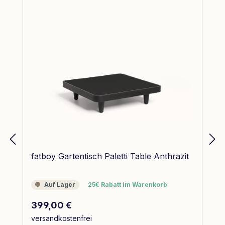
fatboy Gartentisch Paletti Table Anthrazit
Auf Lager
25€ Rabatt im Warenkorb
Auf Lager
25€ Rabatt im Warenkorb
Regulärer Preis:
399,00 €
versandkostenfrei